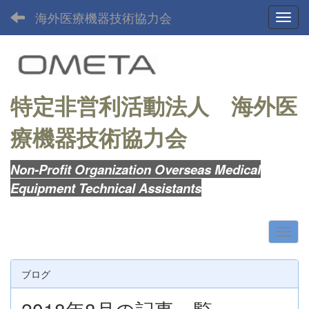
海外医療機器技術協力会
Toggl
特定非営利活動法人
海外医
療機器技術協力会
Non-Profit Organization Overseas Medical
Equipment Technical Assistants
ブログ