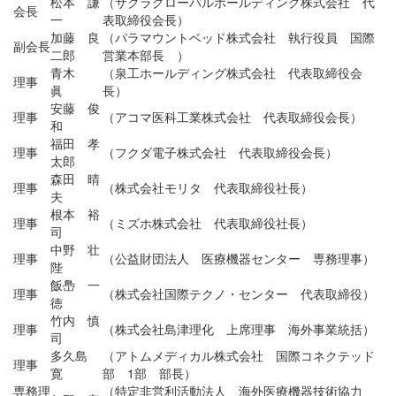
松本 謙
（サクラグローバルホールディング株式会社 代
会長
一
表取締役会長）
加藤 良
（パラマウントベッド株式会社 執行役員 国際
副会長
二郎
営業本部長 ）
青木
（泉工ホールディング株式会社 代表取締役会
理事
眞
長）
安藤 俊
理事
（アコマ医科工業株式会社 代表取締役会長）
和
福田 孝
理事
（フクダ電子株式会社 代表取締役会長）
太郎
森田 晴
理事
（株式会社モリタ 代表取締役社長）
夫
根本 裕
理事
（ミズホ株式会社 代表取締役社長）
司
中野 壮
理事
（公益財団法人 医療機器センター 専務理事）
陛
飯㠀 一
理事
（株式会社国際テクノ・センター 代表取締役）
徳
竹内 慎
理事
（株式会社島津理化 上席理事 海外事業統括）
司
多久島
（アトムメディカル株式会社 国際コネクテッド
理事
寛
部 1部 部長）
専務理
（特定非営利活動法人 海外医療機器技術協力