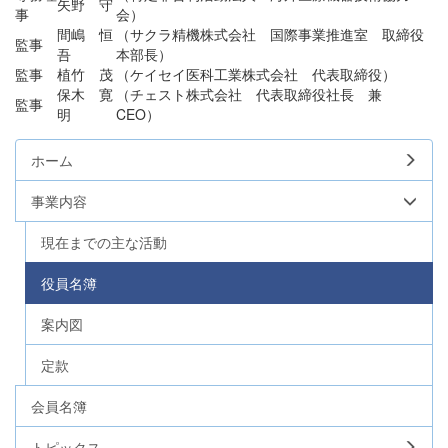
矢野 守
事
会）
間嶋 恒
（サクラ精機株式会社 国際事業推進室 取締役
監事
吾
本部長）
監事
植竹 茂
（ケイセイ医科工業株式会社 代表取締役）
保木 寛
（チェスト株式会社 代表取締役社長 兼
監事
明
CEO）
ホーム
事業内容
現在までの主な活動
役員名簿
案内図
定款
会員名簿
トピックス