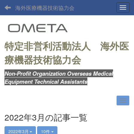
海外医療機器技術協力会
Toggl
特定非営利活動法人
海外医
療機器技術協力会
Non-Profit Organization Overseas Medical
Equipment Technical Assistants
2022年3月の記事一覧
2022年3月
10件