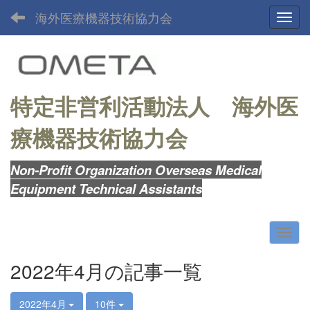
海外医療機器技術協力会
Toggl
特定非営利活動法人
海外医
療機器技術協力会
Non-Profit Organization Overseas Medical
Equipment Technical Assistants
2022年4月の記事一覧
2022年4月
10件