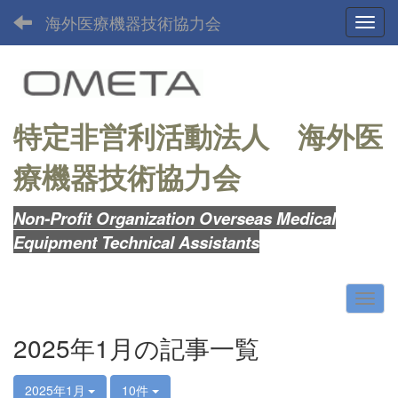
海外医療機器技術協力会
Toggl
特定非営利活動法人
海外医
療機器技術協力会
Non-Profit Organization Overseas Medical
Equipment Technical Assistants
2025年1月の記事一覧
2025年1月
10件