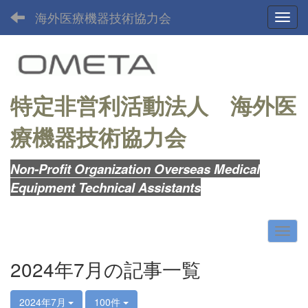
海外医療機器技術協力会
Toggl
特定非営利活動法人
海外医
療機器技術協力会
Non-Profit Organization Overseas Medical
Equipment Technical Assistants
2024年7月の記事一覧
2024年7月
100件