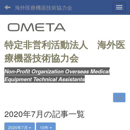
海外医療機器技術協力会
Toggl
特定非営利活動法人
海外医
療機器技術協力会
Non-Profit Organization Overseas Medical
Equipment Technical Assistants
2020年7月の記事一覧
2020年7月
10件