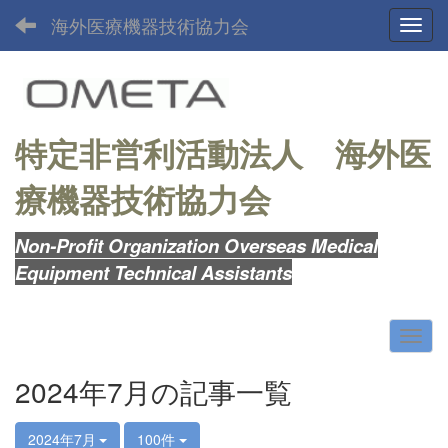
海外医療機器技術協力会
Toggl
特定非営利活動法人
海外医
療機器技術協力会
Non-Profit Organization Overseas Medical
Equipment Technical Assistants
2024年7月の記事一覧
2024年7月
100件